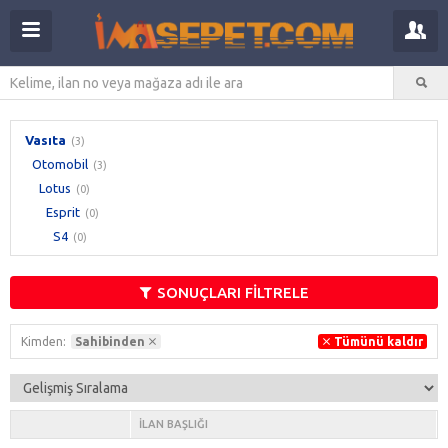
Vasıta
(3)
Otomobil
(3)
Lotus
(0)
Esprit
(0)
S4
(0)
SONUÇLARI FİLTRELE
Kimden:
Sahibinden
Tümünü kaldır
İLAN BAŞLIĞI