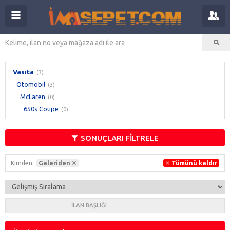
Vasıta
(3)
Otomobil
(3)
McLaren
(0)
650s Coupe
(0)
SONUÇLARI FİLTRELE
Kimden:
Galeriden
Tümünü kaldır
İLAN BAŞLIĞI