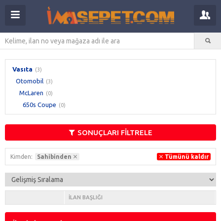
Vasıta
(3)
Otomobil
(3)
McLaren
(0)
650s Coupe
(0)
SONUÇLARI FİLTRELE
Kimden:
Sahibinden
Tümünü kaldır
İLAN BAŞLIĞI