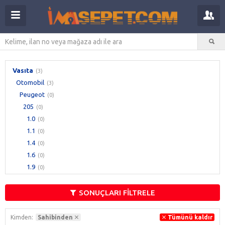
Vasıta
(3)
Otomobil
(3)
Peugeot
(0)
205
(0)
1.0
(0)
1.1
(0)
1.4
(0)
1.6
(0)
1.9
(0)
SONUÇLARI FİLTRELE
Kimden:
Sahibinden
Tümünü kaldır