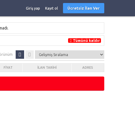
Ücretsiz İlan Ver
Giriş yap
Kayıt ol
madı.
Tümünü kaldır
örünüm
FIYAT
İLAN TARIHI
ADRES