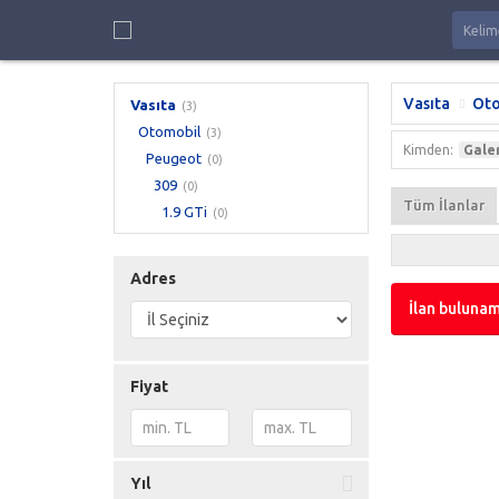
Vasıta
Oto
Vasıta
(3)
Otomobil
(3)
Kimden:
Gale
Peugeot
(0)
309
(0)
Tüm İlanlar
1.9 GTi
(0)
Adres
İlan bulunam
Fiyat
Yıl