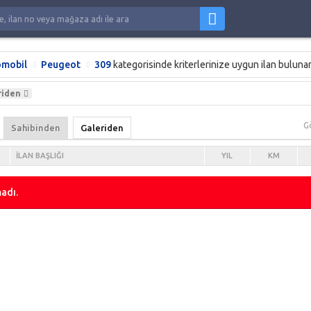
mobil
Peugeot
309
kategorisinde kriterlerinize uygun ilan buluna
riden
G
Sahibinden
Galeriden
İLAN BAŞLIĞI
YIL
KM
adı.