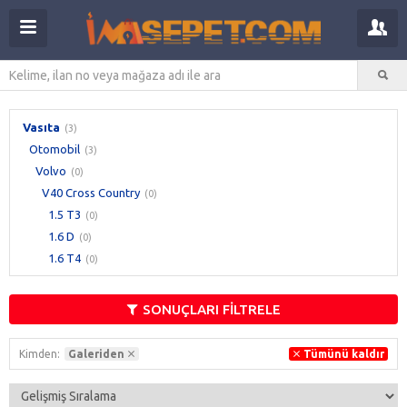
Vasıta
(3)
Otomobil
(3)
Volvo
(0)
V40 Cross Country
(0)
1.5 T3
(0)
1.6 D
(0)
1.6 T4
(0)
SONUÇLARI FİLTRELE
Kimden:
Galeriden
Tümünü kaldır