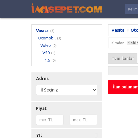
Vasıta
Oto
Vasıta
(3)
Otomobil
(3)
Kimden:
Sahi
Volvo
(0)
V50
(0)
Tüm İlanlar
1.6
(0)
Adres
İlan bulunam
Fiyat
Yıl