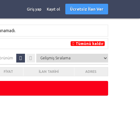
Ücretsiz İlan Ver
Giriş yap
Kayıt ol
lunamadı.
Tümünü kaldır
örünüm
FIYAT
İLAN TARIHI
ADRES