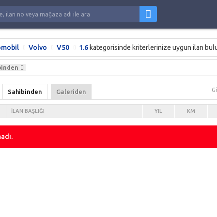
mobil
Volvo
V50
1.6
kategorisinde kriterlerinize uygun ilan bu
binden
G
Sahibinden
Galeriden
İLAN BAŞLIĞI
YIL
KM
adı.