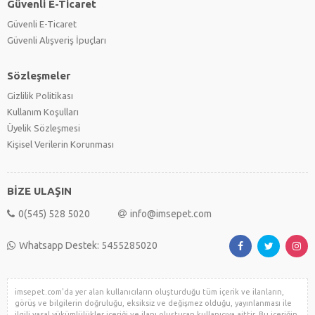
Güvenli E-Ticaret
Güvenli E-Ticaret
Güvenli Alışveriş İpuçları
Sözleşmeler
Gizlilik Politikası
Kullanım Koşulları
Üyelik Sözleşmesi
Kişisel Verilerin Korunması
BİZE ULAŞIN
0(545) 528 5020
info@imsepet.com
Whatsapp Destek: 5455285020
imsepet.com'da yer alan kullanıcıların oluşturduğu tüm içerik ve ilanların,
görüş ve bilgilerin doğruluğu, eksiksiz ve değişmez olduğu, yayınlanması ile
ilgili yasal yükümlülükler içeriği ve ilanı oluşturan kullanıcıya aittir. Bu içeriğin,