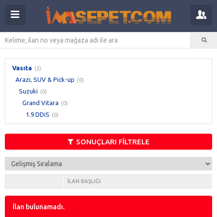
Vasıta
(3)
Arazi, SUV & Pick-up
(0)
Suzuki
(0)
Grand Vitara
(0)
1.9 DDiS
(0)
SONUÇLARI FİLTRELE
İLAN BAŞLIĞI
İlan bulunamadı.