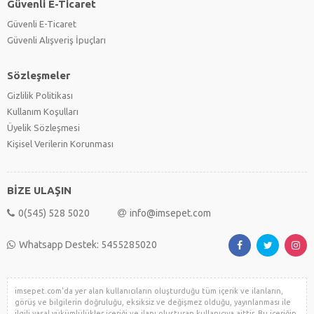
Güvenli E-Ticaret
Güvenli E-Ticaret
Güvenli Alışveriş İpuçları
Sözleşmeler
Gizlilik Politikası
Kullanım Koşulları
Üyelik Sözleşmesi
Kişisel Verilerin Korunması
BİZE ULAŞIN
0(545) 528 5020
info@imsepet.com
Whatsapp Destek: 5455285020
imsepet.com'da yer alan kullanıcıların oluşturduğu tüm içerik ve ilanların,
görüş ve bilgilerin doğruluğu, eksiksiz ve değişmez olduğu, yayınlanması ile
ilgili yasal yükümlülükler içeriği ve ilanı oluşturan kullanıcıya aittir. Bu içeriğin,