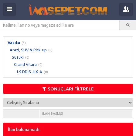
Vasıta
(3)
Arazi, SUV & Pick-up
(0)
Suzuki
(0)
Grand Vitara
(0)
1.9 DDiS JLX-A
(0)
SONUÇLARI FİLTRELE
İLAN BAŞLIĞI
İlan bulunamadı.