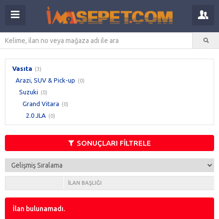
Vasıta
(3)
Arazi, SUV & Pick-up
(0)
Suzuki
(0)
Grand Vitara
(0)
2.0 JLA
(0)
SONUÇLARI FİLTRELE
İLAN BAŞLIĞI
İlan bulunamadı.