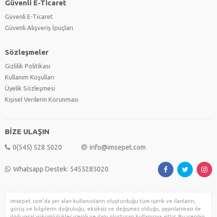
Güvenli E-Ticaret
Güvenli E-Ticaret
Güvenli Alışveriş İpuçları
Sözleşmeler
Gizlilik Politikası
Kullanım Koşulları
Üyelik Sözleşmesi
Kişisel Verilerin Korunması
BİZE ULAŞIN
0(545) 528 5020
info@imsepet.com
Whatsapp Destek: 5455285020
imsepet.com'da yer alan kullanıcıların oluşturduğu tüm içerik ve ilanların,
görüş ve bilgilerin doğruluğu, eksiksiz ve değişmez olduğu, yayınlanması ile
ilgili yasal yükümlülükler içeriği ve ilanı oluşturan kullanıcıya aittir. Bu içeriğin,