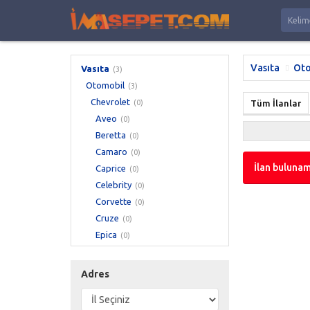
Vasıta
Oto
Vasıta
(3)
Otomobil
(3)
Chevrolet
(0)
Tüm İlanlar
Aveo
(0)
Beretta
(0)
Camaro
(0)
İlan bulunam
Caprice
(0)
Celebrity
(0)
Corvette
(0)
Cruze
(0)
Epica
(0)
Evanda
(0)
Geo Storm
(0)
Adres
Impala
(0)
Kalos
(0)