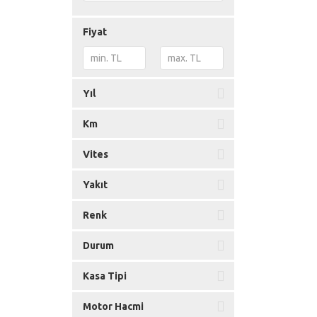
Lacetti
(0)
Malibu
(0)
Fiyat
Rezzo
(0)
Spark
(0)
Yıl
Km
Vites
Yakıt
Renk
Durum
Kasa Tipi
Motor Hacmi