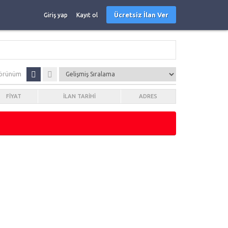
Ücretsiz İlan Ver
Giriş yap
Kayıt ol
örünüm
FIYAT
İLAN TARIHI
ADRES