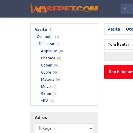
Vasıta
Oto
Vasıta
(3)
Otomobil
(3)
Daihatsu
(0)
Tüm İlanlar
Applause
(0)
Charade
(0)
Copen
(0)
İlan bulunam
Cuore
(0)
Materia
(0)
Move
(0)
Sirion
(0)
YRV
(0)
Adres