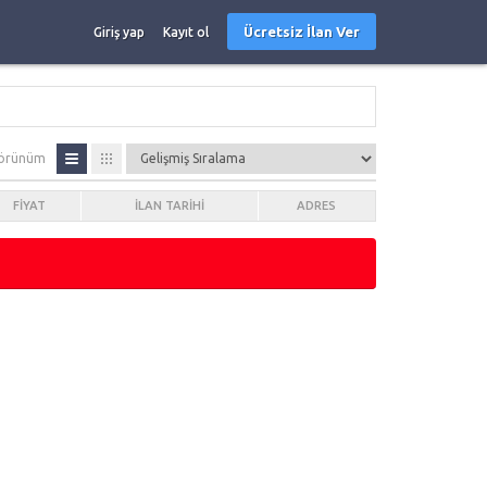
Ücretsiz İlan Ver
Giriş yap
Kayıt ol
örünüm
FIYAT
İLAN TARIHI
ADRES