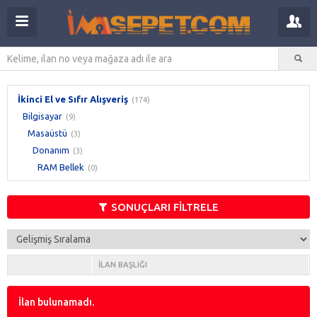
İkinci El ve Sıfır Alışveriş
(174)
Bilgisayar
(9)
Masaüstü
(3)
Donanım
(3)
RAM Bellek
(0)
SONUÇLARI FİLTRELE
İLAN BAŞLIĞI
İlan bulunamadı.