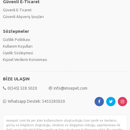
Güvenli E-Ticaret
Güvenli E-Ticaret
Güvenli Alışveriş İpuçları
Sözleşmeler
Gizlilik Politikası
Kullanım Koşulları
Üyelik Sözleşmesi
Kişisel Verilerin Korunması
BİZE ULAŞIN
0(545) 528 5020
info@imsepet.com
Whatsapp Destek: 5455285020
imsepet.com'da yer alan kullanıcıların oluşturduğu tüm içerik ve ilanların,
görüş ve bilgilerin doğruluğu, eksiksiz ve değişmez olduğu, yayınlanması ile
ilgili yasal yükümlülükler içeriği ve ilanı oluşturan kullanıcıya aittir. Bu içeriğin,