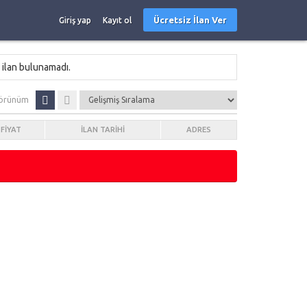
Ücretsiz İlan Ver
Giriş yap
Kayıt ol
 ilan bulunamadı.
örünüm
FIYAT
İLAN TARIHI
ADRES