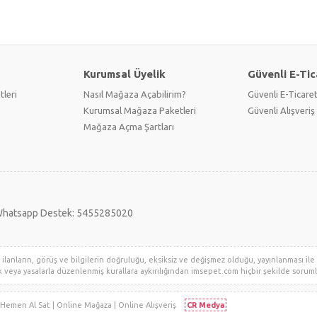
Kurumsal Üyelik
Güvenli E-Tic
tleri
Nasıl Mağaza Açabilirim?
Güvenli E-Ticare
Kurumsal Mağaza Paketleri
Güvenli Alışveriş 
Mağaza Açma Şartları
hatsapp Destek: 5455285020
lanların, görüş ve bilgilerin doğruluğu, eksiksiz ve değişmez olduğu, yayınlanması ile il
klik veya yasalarla düzenlenmiş kurallara aykırılığından imsepet.com hiçbir şekilde sorumlu 
i | Hemen Al Sat | Online Mağaza | Online Alışveriş
CR Medya