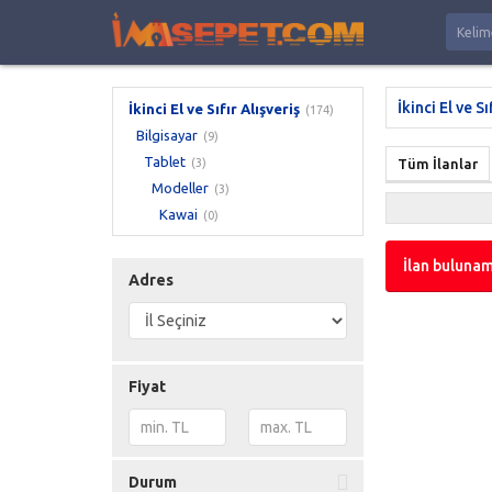
İkinci El ve Sı
İkinci El ve Sıfır Alışveriş
(174)
Bilgisayar
(9)
Tablet
(3)
Tüm İlanlar
Modeller
(3)
Kawai
(0)
İlan bulunam
Adres
Fiyat
Durum