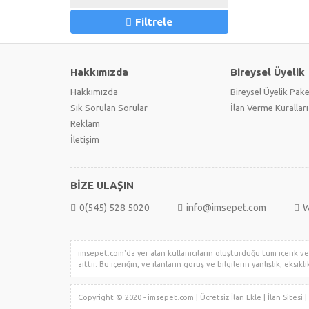
Filtrele
Hakkımızda
Bireysel Üyelik
Hakkımızda
Bireysel Üyelik Pake
Sık Sorulan Sorular
İlan Verme Kuralları
Reklam
İletişim
BİZE ULAŞIN
0(545) 528 5020
info@imsepet.com
W
imsepet.com'da yer alan kullanıcıların oluşturduğu tüm içerik ve i
aittir. Bu içeriğin, ve ilanların görüş ve bilgilerin yanlışlık, eksi
Copyright © 2020 - imsepet.com | Ücretsiz İlan Ekle | İlan Sites