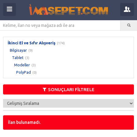
İkinci El ve Sıfır Alışveriş
(174)
Bilgisayar
(9)
Tablet
(3)
Modeller
(3)
PolyPad
(0)
SONUÇLARI FİLTRELE
İlan bulunamadı.