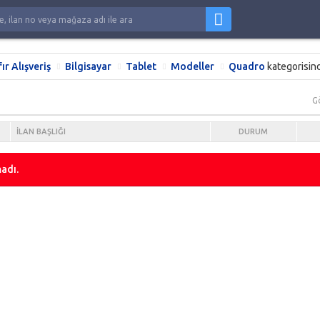
fır Alışveriş
Bilgisayar
Tablet
Modeller
Quadro
kategorisin
G
İLAN BAŞLIĞI
DURUM
adı.