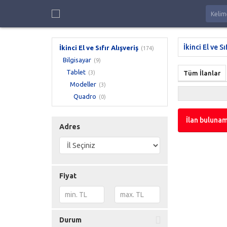
İkinci El ve Sı
İkinci El ve Sıfır Alışveriş
(174)
Bilgisayar
(9)
Tablet
(3)
Tüm İlanlar
Modeller
(3)
Quadro
(0)
İlan bulunam
Adres
Fiyat
Durum