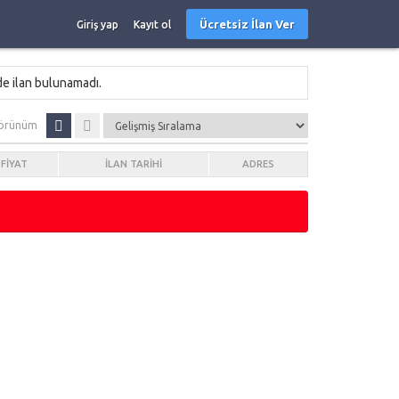
Ücretsiz İlan Ver
Giriş yap
Kayıt ol
de ilan bulunamadı.
örünüm
FIYAT
İLAN TARIHI
ADRES