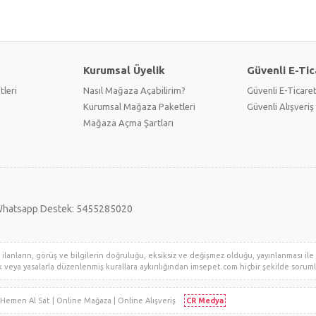
Kurumsal Üyelik
Güvenli E-Tic
tleri
Nasıl Mağaza Açabilirim?
Güvenli E-Ticare
Kurumsal Mağaza Paketleri
Güvenli Alışveriş 
Mağaza Açma Şartları
hatsapp Destek: 5455285020
lanların, görüş ve bilgilerin doğruluğu, eksiksiz ve değişmez olduğu, yayınlanması ile il
klik veya yasalarla düzenlenmiş kurallara aykırılığından imsepet.com hiçbir şekilde sorumlu 
i | Hemen Al Sat | Online Mağaza | Online Alışveriş
CR Medya