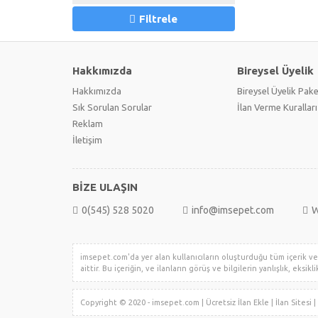
Filtrele
Hakkımızda
Bireysel Üyelik
Hakkımızda
Bireysel Üyelik Pake
Sık Sorulan Sorular
İlan Verme Kuralları
Reklam
İletişim
BİZE ULAŞIN
0(545) 528 5020
info@imsepet.com
W
imsepet.com'da yer alan kullanıcıların oluşturduğu tüm içerik ve i
aittir. Bu içeriğin, ve ilanların görüş ve bilgilerin yanlışlık, eksi
Copyright © 2020 - imsepet.com | Ücretsiz İlan Ekle | İlan Sites