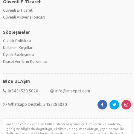
Güvenli E-Ticaret
Güvenli E-Ticaret
Güvenli Alışveriş İpuçları
Sözleşmeler
Gizlilik Politikası
Kullanım Koşulları
Üyelik Sözleşmesi
Kişisel Verilerin Korunması
BİZE ULAŞIN
0(545) 528 5020
info@imsepet.com
Whatsapp Destek: 5455285020
imsepet.com'da yer alan kullanıcıların oluşturduğu tüm içerik ve ilanların,
görüş ve bilgilerin doğruluğu, eksiksiz ve değişmez olduğu, yayınlanması ile
ilgili yasal yükümlülükler içeriği ve ilanı oluşturan kullanıcıya aittir. Bu içeriğin,