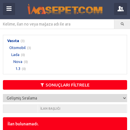
Vasıta
(3)
Otomobil
(3)
Lada
(0)
Nova
(0)
1.3
(0)
SONUÇLARI FİLTRELE
İLAN BAŞLIĞI
İlan bulunamadı.