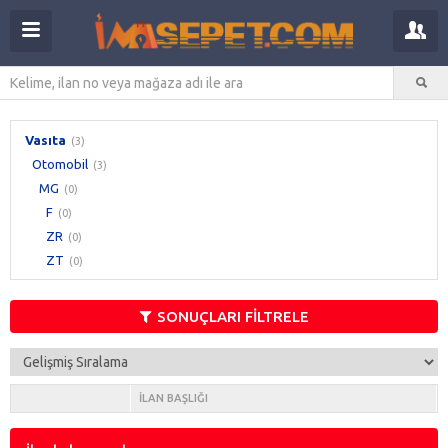
Vasıta
(3)
Otomobil
(3)
MG
(0)
F
(0)
ZR
(0)
ZT
(0)
SONUÇLARI FİLTRELE
İLAN BAŞLIĞI