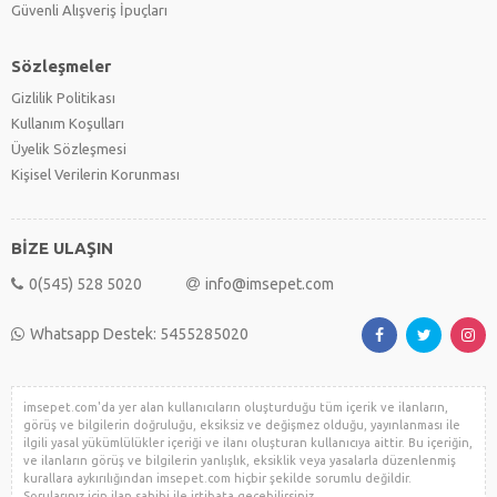
Güvenli Alışveriş İpuçları
Sözleşmeler
Gizlilik Politikası
Kullanım Koşulları
Üyelik Sözleşmesi
Kişisel Verilerin Korunması
BİZE ULAŞIN
0(545) 528 5020
info@imsepet.com
Whatsapp Destek: 5455285020
imsepet.com'da yer alan kullanıcıların oluşturduğu tüm içerik ve ilanların,
görüş ve bilgilerin doğruluğu, eksiksiz ve değişmez olduğu, yayınlanması ile
ilgili yasal yükümlülükler içeriği ve ilanı oluşturan kullanıcıya aittir. Bu içeriğin,
ve ilanların görüş ve bilgilerin yanlışlık, eksiklik veya yasalarla düzenlenmiş
kurallara aykırılığından imsepet.com hiçbir şekilde sorumlu değildir.
Sorularınız için ilan sahibi ile irtibata geçebilirsiniz.