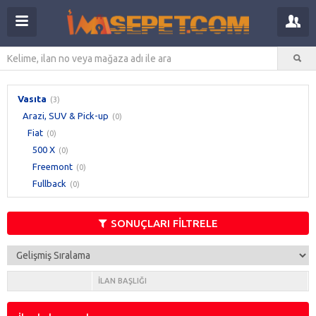
Vasıta
(3)
Arazi, SUV & Pick-up
(0)
Fiat
(0)
500 X
(0)
Freemont
(0)
Fullback
(0)
SONUÇLARI FİLTRELE
İLAN BAŞLIĞI