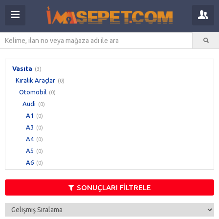
Vasıta
(3)
Kiralık Araçlar
(0)
Otomobil
(0)
Audi
(0)
A1
(0)
A3
(0)
A4
(0)
A5
(0)
A6
(0)
A7
(0)
A8
(0)
SONUÇLARI FİLTRELE
S8
(0)
TT
(0)