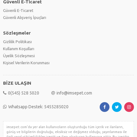
Güvenli E-Ticaret
Güvenli E-Ticaret
Güvenli Alışveriş İpuçları
Sözleşmeler
Gizlilik Politikası
Kullanım Koşulları
Üyelik Sözleşmesi
Kişisel Verilerin Korunması
BİZE ULAŞIN
0(545) 528 5020
info@imsepet.com
Whatsapp Destek: 5455285020
imsepet.com'da yer alan kullanıcıların oluşturduğu tüm içerik ve ilanların,
görüş ve bilgilerin doğruluğu, eksiksiz ve değişmez olduğu, yayınlanması ile
ilgili yasal yükümlülükler içeriği ve ilanı oluşturan kullanıcıya aittir. Bu içeriğin,