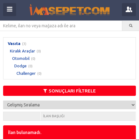
Vasıta
(3)
Kiralık Araçlar
(0)
Otomobil
(0)
Dodge
(0)
Challenger
(0)
SONUÇLARI FİLTRELE
İLAN BAŞLIĞI
İlan bulunamadı.