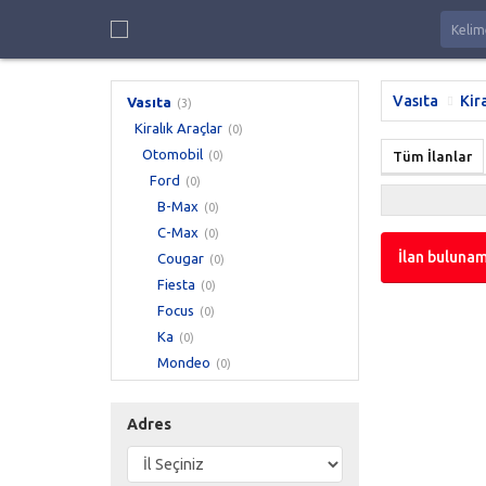
Vasıta
Kir
Vasıta
(3)
Kiralık Araçlar
(0)
Otomobil
(0)
Tüm İlanlar
Ford
(0)
B-Max
(0)
C-Max
(0)
İlan bulunam
Cougar
(0)
Fiesta
(0)
Focus
(0)
Ka
(0)
Mondeo
(0)
Mustang
(0)
Adres