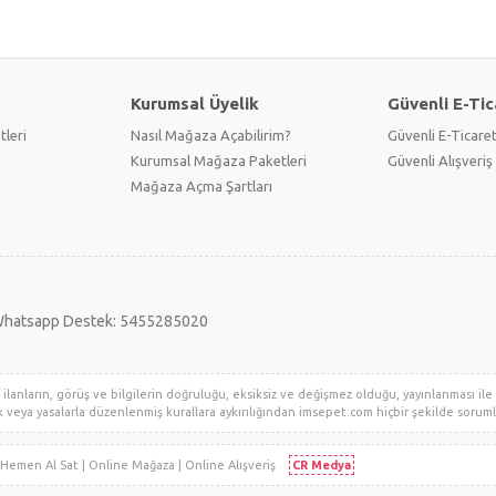
Kurumsal Üyelik
Güvenli E-Tic
tleri
Nasıl Mağaza Açabilirim?
Güvenli E-Ticare
Kurumsal Mağaza Paketleri
Güvenli Alışveriş 
Mağaza Açma Şartları
hatsapp Destek: 5455285020
lanların, görüş ve bilgilerin doğruluğu, eksiksiz ve değişmez olduğu, yayınlanması ile il
klik veya yasalarla düzenlenmiş kurallara aykırılığından imsepet.com hiçbir şekilde sorumlu 
i | Hemen Al Sat | Online Mağaza | Online Alışveriş
CR Medya