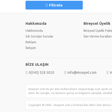
Filtrele
Hakkımızda
Bireysel Üyelik
Hakkımızda
Bireysel Üyelik Pake
Sık Sorulan Sorular
İlan Verme Kuralları
Reklam
İletişim
BİZE ULAŞIN
0(545) 528 5020
info@imsepet.com
W
imsepet.com'da yer alan kullanıcıların oluşturduğu tüm içerik ve i
aittir. Bu içeriğin, ve ilanların görüş ve bilgilerin yanlışlık, eksi
Copyright © 2020 - imsepet.com | Ücretsiz İlan Ekle | İlan Sites