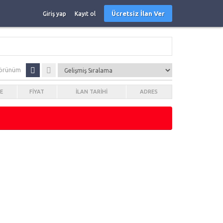
Ücretsiz İlan Ver
Giriş yap
Kayıt ol
örünüm
E
FIYAT
İLAN TARIHI
ADRES