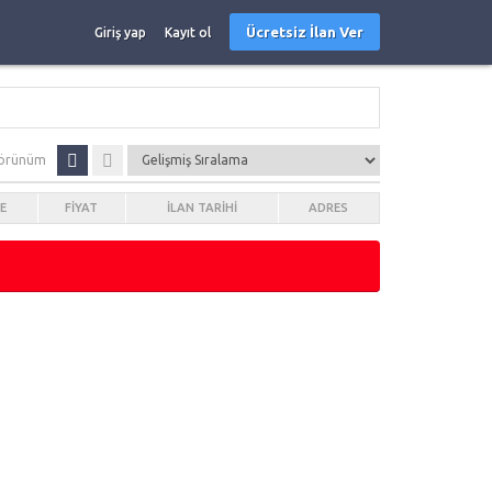
Ücretsiz İlan Ver
Giriş yap
Kayıt ol
örünüm
E
FIYAT
İLAN TARIHI
ADRES