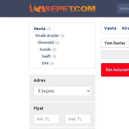
Vasıta
Kir
Vasıta
(3)
Kiralık Araçlar
(0)
Otomobil
(0)
Tüm İlanlar
Suzuki
(0)
Swift
(0)
SX4
(0)
İlan bulunam
Adres
Fiyat