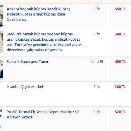
Ankara begonit küptaş Bazalt küptaş
Sıfır
350 TL
andezit küptaş granit küptaş İzmir
Güzelbahçe
Şanlıurfa bazalt küptaş begonit küptaş
Sıfır
340 TL
granit küptaş Bazalt küptaş andezit küptaş
tüm Türkiye'ye genelinde profesyonel çevre
düzenleme çalışmaları düşeme iş
Elektrik Süpürgesi Tamiri
İkinci El
400 TL
İstanbul Çiçek Market
Sıfır
200 TL
Pos58 Termal Fiş Yemek Sepeti Makbuz Ve
Sıfır
520 TL
Adisyon Yazıcısı