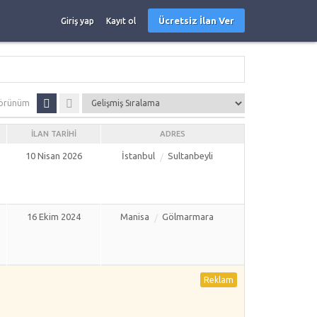
Ücretsiz İlan Ver
Giriş yap
Kayıt ol
örünüm
İLAN TARIHI
ADRES
10 Nisan 2026
İstanbul
Sultanbeyli
16 Ekim 2024
Manisa
Gölmarmara