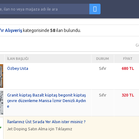
fır Alışveriş
kategorisinde
58
ilan bulundu.
G
İLAN BAŞLIĞI
DURUM
FIYAT
Özbey Usta
Sıfır
680 TL
Granit küptaş Bazalt küptaş begonit küptaş
Sıfır
320 TL
çevre düzenleme Manisa İzmir Denizli Aydın
e
İlanlarınız Üst Sırada Yer Alsın ister misiniz ?
Jet Doping Satın Alma için Tıklayınız