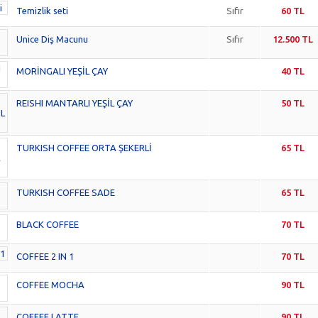
Temizlik seti
Sıfır
60 TL
Unice Diş Macunu
Sıfır
12.500 TL
MORİNGALI YEŞİL ÇAY
40 TL
REISHI MANTARLI YEŞİL ÇAY
50 TL
TURKISH COFFEE ORTA ŞEKERLİ
65 TL
TURKISH COFFEE SADE
65 TL
BLACK COFFEE
70 TL
COFFEE 2 IN 1
70 TL
COFFEE MOCHA
90 TL
COFFEE LATTE
90 TL