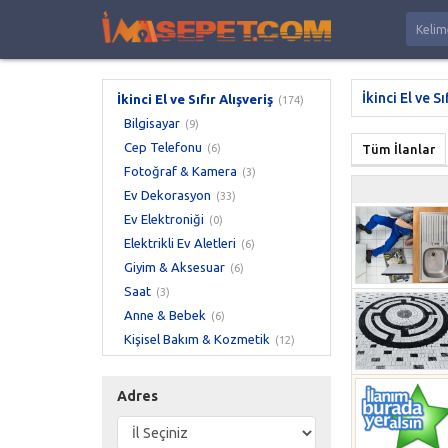
İkinci El ve Sı
İkinci El ve Sıfır Alışveriş
(174)
Bilgisayar
(9)
Cep Telefonu
(6)
Tüm İlanlar
Fotoğraf & Kamera
(3)
Ev Dekorasyon
(33)
Ev Elektroniği
(0)
Elektrikli Ev Aletleri
(6)
Giyim & Aksesuar
(6)
Saat
(3)
Anne & Bebek
(6)
Kişisel Bakım & Kozmetik
(12)
Hobi & Oyuncak
(6)
Oyun & Konsol
(9)
Adres
Kitap, Dergi & Film
(0)
Müzik
(3)