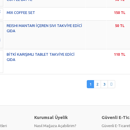
MIX COFFEE SET
150 TL
REISHI MANTARI İÇEREN SIVI TAKVİYE EDİCİ
50 TL
GIDA
BİTKİ KARIŞIMLI TABLET TAKVİYE EDİCİ
110 TL
GIDA
1
2
3
Kurumsal Üyelik
Güvenli E-Tic
tleri
Nasıl Mağaza Açabilirim?
Güvenli E-Ticare