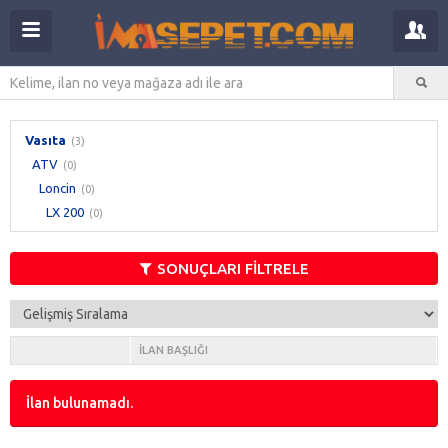
Vasıta
(3)
ATV
(0)
Loncin
(0)
LX 200
(0)
SONUÇLARI FİLTRELE
İLAN BAŞLIĞI
İlan bulunamadı.