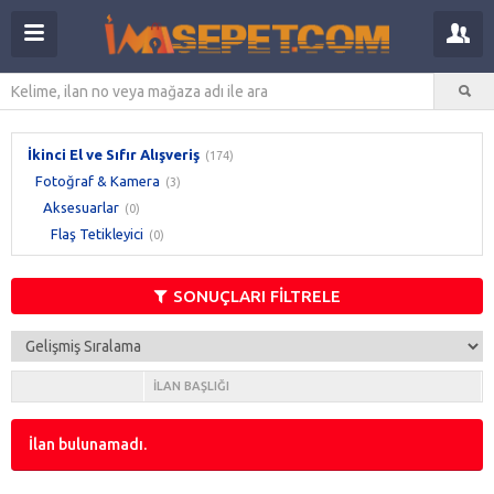
İkinci El ve Sıfır Alışveriş
(174)
Fotoğraf & Kamera
(3)
Aksesuarlar
(0)
Flaş Tetikleyici
(0)
SONUÇLARI FİLTRELE
İLAN BAŞLIĞI
İlan bulunamadı.