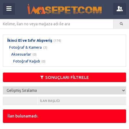
İkinci El ve Sıfır Alışveriş
(174)
Fotoğraf & Kamera
(3)
Aksesuarlar
(0)
Fotoğraf Kağıdı
(0)
SONUÇLARI FİLTRELE
İLAN BAŞLIĞI
İlan bulunamadı.