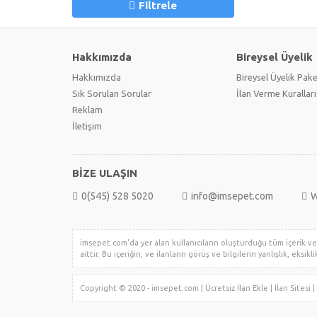
Filtrele
Hakkımızda
Bireysel Üyelik
Hakkımızda
Bireysel Üyelik Pake
Sık Sorulan Sorular
İlan Verme Kuralları
Reklam
İletişim
BİZE ULAŞIN
0(545) 528 5020
info@imsepet.com
W
imsepet.com'da yer alan kullanıcıların oluşturduğu tüm içerik ve i
aittir. Bu içeriğin, ve ilanların görüş ve bilgilerin yanlışlık, eksi
Copyright © 2020 - imsepet.com | Ücretsiz İlan Ekle | İlan Sites