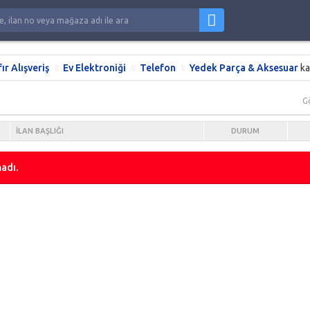
fır Alışveriş
Ev Elektroniği
Telefon
Yedek Parça & Aksesuar
ka
G
İLAN BAŞLIĞI
DURUM
adı.