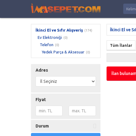
İkinci El ve Sı
İkinci El ve Sıfır Alışveriş
(174)
Ev Elektroniği
(0)
Telefon
(0)
Tüm İlanlar
Yedek Parça & Aksesuar
(0)
Adres
İlan bulunam
Fiyat
Durum