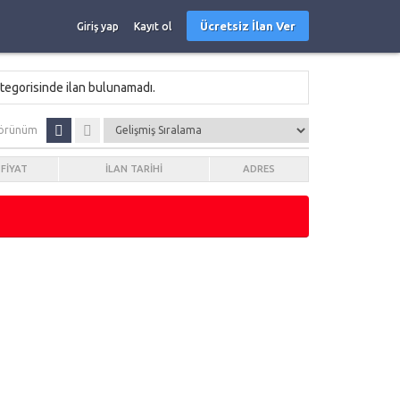
Ücretsiz İlan Ver
Giriş yap
Kayıt ol
tegorisinde ilan bulunamadı.
örünüm
FIYAT
İLAN TARIHI
ADRES