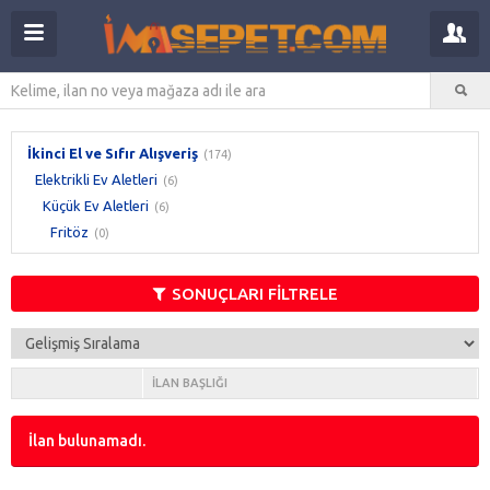
İkinci El ve Sıfır Alışveriş
(174)
Elektrikli Ev Aletleri
(6)
Küçük Ev Aletleri
(6)
Fritöz
(0)
SONUÇLARI FİLTRELE
İLAN BAŞLIĞI
İlan bulunamadı.