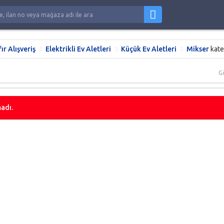
fır Alışveriş
Elektrikli Ev Aletleri
Küçük Ev Aletleri
Mikser
kate
G
adı.