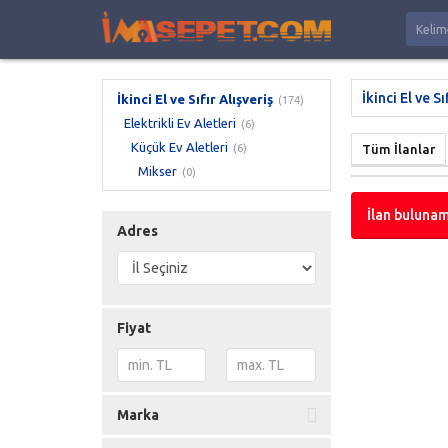
İkinci El ve Sı
İkinci El ve Sıfır Alışveriş
(174)
Elektrikli Ev Aletleri
(6)
Küçük Ev Aletleri
(6)
Tüm İlanlar
Mikser
(0)
İlan bulunam
Adres
Fiyat
Marka