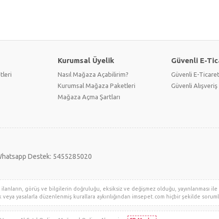
Kurumsal Üyelik
Güvenli E-Tic
tleri
Nasıl Mağaza Açabilirim?
Güvenli E-Ticare
Kurumsal Mağaza Paketleri
Güvenli Alışveriş 
Mağaza Açma Şartları
hatsapp Destek: 5455285020
lanların, görüş ve bilgilerin doğruluğu, eksiksiz ve değişmez olduğu, yayınlanması ile il
klik veya yasalarla düzenlenmiş kurallara aykırılığından imsepet.com hiçbir şekilde sorumlu 