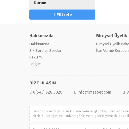
Durum
Filtrele
Hakkımızda
Bireysel Üyelik
Hakkımızda
Bireysel Üyelik Pake
Sık Sorulan Sorular
İlan Verme Kuralları
Reklam
İletişim
BİZE ULAŞIN
0(545) 528 5020
info@imsepet.com
W
imsepet.com'da yer alan kullanıcıların oluşturduğu tüm içerik ve i
aittir. Bu içeriğin, ve ilanların görüş ve bilgilerin yanlışlık, eksi