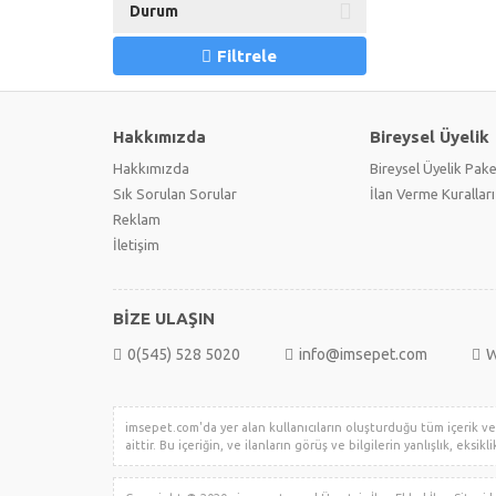
Durum
Filtrele
Hakkımızda
Bireysel Üyelik
Hakkımızda
Bireysel Üyelik Pake
Sık Sorulan Sorular
İlan Verme Kuralları
Reklam
İletişim
BİZE ULAŞIN
0(545) 528 5020
info@imsepet.com
W
imsepet.com'da yer alan kullanıcıların oluşturduğu tüm içerik ve i
aittir. Bu içeriğin, ve ilanların görüş ve bilgilerin yanlışlık, eksi