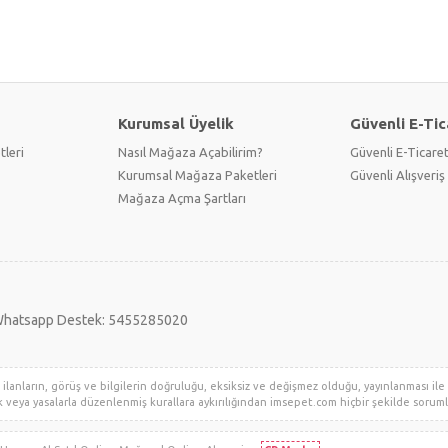
Kurumsal Üyelik
Güvenli E-Tic
tleri
Nasıl Mağaza Açabilirim?
Güvenli E-Ticare
Kurumsal Mağaza Paketleri
Güvenli Alışveriş 
Mağaza Açma Şartları
hatsapp Destek: 5455285020
lanların, görüş ve bilgilerin doğruluğu, eksiksiz ve değişmez olduğu, yayınlanması ile il
klik veya yasalarla düzenlenmiş kurallara aykırılığından imsepet.com hiçbir şekilde sorumlu 