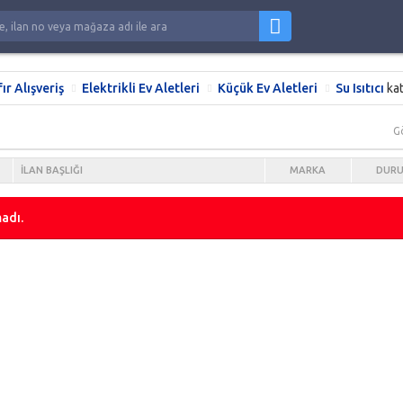
fır Alışveriş
Elektrikli Ev Aletleri
Küçük Ev Aletleri
Su Isıtıcı
ka
G
İLAN BAŞLIĞI
MARKA
DUR
adı.