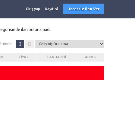
Ücretsiz İlan Ver
Giriş yap
Kayıt ol
tegorisinde ilan bulunamadı.
örünüm
UM
FIYAT
İLAN TARIHI
ADRES