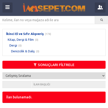
İkinci El ve Sıfır Alışveriş
(174)
Kitap, Dergi & Film
(0)
Dergi
(0)
Denizcilik & Dalış
(0)
SONUÇLARI FİLTRELE
İLAN BAŞLIĞI
İlan bulunamadı.