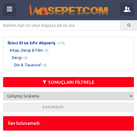
İkinci El ve Sıfır Alışveriş
(174)
Kitap, Dergi & Film
(0)
Dergi
(0)
Din & Tasavvuf
(0)
SONUÇLARI FİLTRELE
İLAN BAŞLIĞI
İlan bulunamadı.