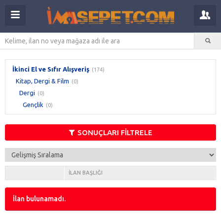
İkinci El ve Sıfır Alışveriş
(174)
Kitap, Dergi & Film
(0)
Dergi
(0)
Gençlik
(0)
SONUÇLARI FİLTRELE
İLAN BAŞLIĞI
İlan bulunamadı.