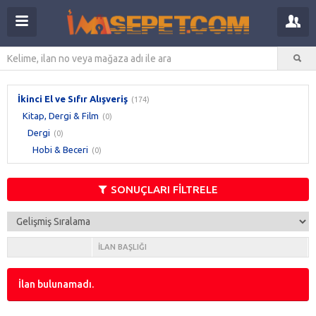
İkinci El ve Sıfır Alışveriş
(174)
Kitap, Dergi & Film
(0)
Dergi
(0)
Hobi & Beceri
(0)
SONUÇLARI FİLTRELE
İLAN BAŞLIĞI
İlan bulunamadı.