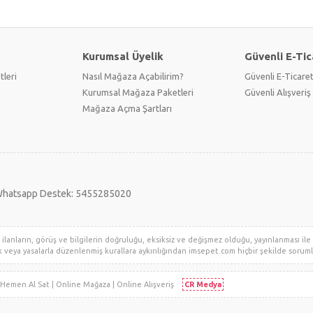
Kurumsal Üyelik
Güvenli E-Tic
tleri
Nasıl Mağaza Açabilirim?
Güvenli E-Ticare
Kurumsal Mağaza Paketleri
Güvenli Alışveriş 
Mağaza Açma Şartları
hatsapp Destek: 5455285020
lanların, görüş ve bilgilerin doğruluğu, eksiksiz ve değişmez olduğu, yayınlanması ile il
klik veya yasalarla düzenlenmiş kurallara aykırılığından imsepet.com hiçbir şekilde sorumlu 
i | Hemen Al Sat | Online Mağaza | Online Alışveriş
CR Medya