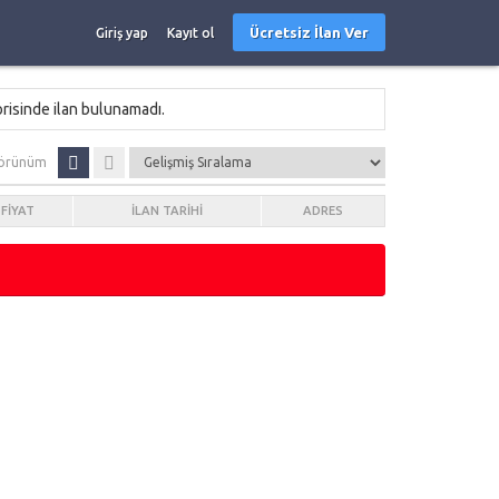
Ücretsiz İlan Ver
Giriş yap
Kayıt ol
risinde ilan bulunamadı.
örünüm
FIYAT
İLAN TARIHI
ADRES