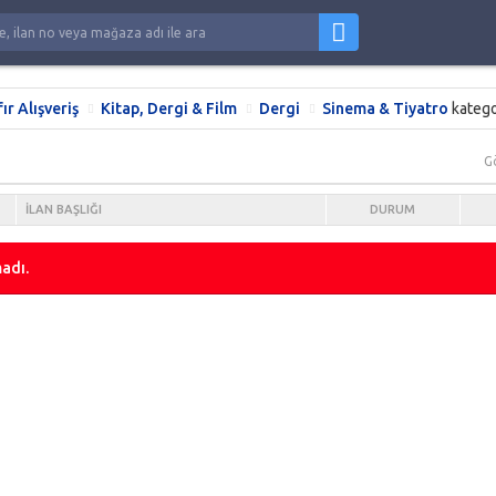
fır Alışveriş
Kitap, Dergi & Film
Dergi
Sinema & Tiyatro
katego
G
İLAN BAŞLIĞI
DURUM
adı.