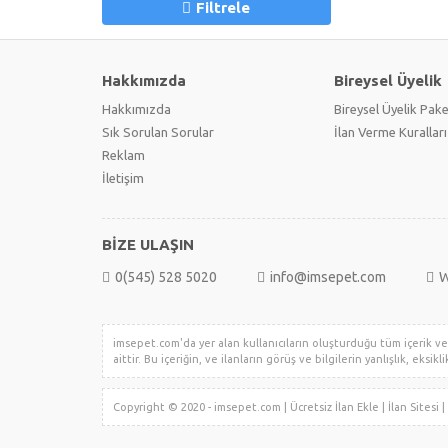
Filtrele
Hakkımızda
Bireysel Üyelik
Hakkımızda
Bireysel Üyelik Pake
Sık Sorulan Sorular
İlan Verme Kuralları
Reklam
İletişim
BİZE ULAŞIN
0(545) 528 5020
info@imsepet.com
W
imsepet.com'da yer alan kullanıcıların oluşturduğu tüm içerik ve i
aittir. Bu içeriğin, ve ilanların görüş ve bilgilerin yanlışlık, eksi
Copyright © 2020 - imsepet.com | Ücretsiz İlan Ekle | İlan Sites