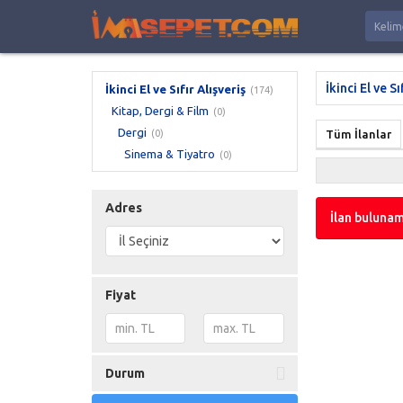
İkinci El ve Sı
İkinci El ve Sıfır Alışveriş
(174)
Kitap, Dergi & Film
(0)
Dergi
(0)
Tüm İlanlar
Sinema & Tiyatro
(0)
Adres
İlan bulunam
Fiyat
Durum