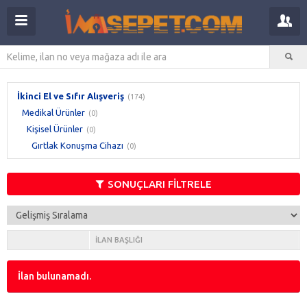
İkinci El ve Sıfır Alışveriş
(174)
Medikal Ürünler
(0)
Kişisel Ürünler
(0)
Gırtlak Konuşma Cihazı
(0)
SONUÇLARI FİLTRELE
İLAN BAŞLIĞI
İlan bulunamadı.