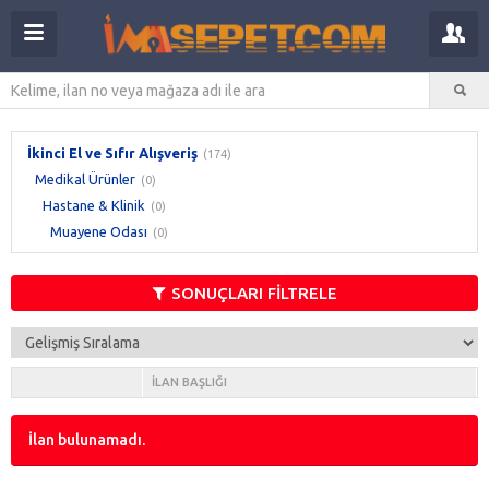
İkinci El ve Sıfır Alışveriş
(174)
Medikal Ürünler
(0)
Hastane & Klinik
(0)
Muayene Odası
(0)
SONUÇLARI FİLTRELE
İLAN BAŞLIĞI
İlan bulunamadı.