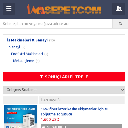
İş Makineleri & Sanayi
(15)
Sanayi
(9)
Endüstri Makineleri
(9)
Metal İşleme
(3)
SONUÇLARI FİLTRELE
İLAN BAŞLIĞI
1KW fiber lazer kesim ekipmanları için su
soğutma soğutucu
1.600 USD
76.260,00 TL