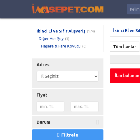
İkinci El ve Sı
İkinci El ve Sıfır Alışveriş
(174)
Diğer Her Şey
(3)
Haşere & Fare Kovucu
(0)
Tüm İlanlar
Adres
İlan bulunam
Fiyat
Durum
Filtrele