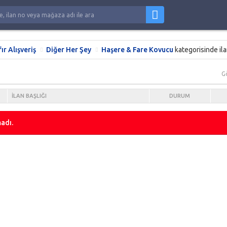
fır Alışveriş
Diğer Her Şey
Haşere & Fare Kovucu
kategorisinde il
G
İLAN BAŞLIĞI
DURUM
adı.