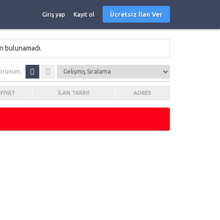
Ücretsiz İlan Ver
Giriş yap
Kayıt ol
an bulunamadı.
örünüm
FIYAT
İLAN TARIHI
ADRES