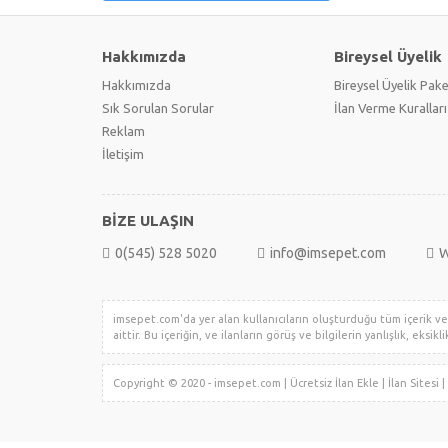
Hakkımızda
Bireysel Üyelik
Hakkımızda
Bireysel Üyelik Pake
Sık Sorulan Sorular
İlan Verme Kuralları
Reklam
İletişim
BİZE ULAŞIN
0(545) 528 5020
info@imsepet.com
W
imsepet.com'da yer alan kullanıcıların oluşturduğu tüm içerik ve i
aittir. Bu içeriğin, ve ilanların görüş ve bilgilerin yanlışlık, eksi
Copyright © 2020 - imsepet.com | Ücretsiz İlan Ekle | İlan Sites