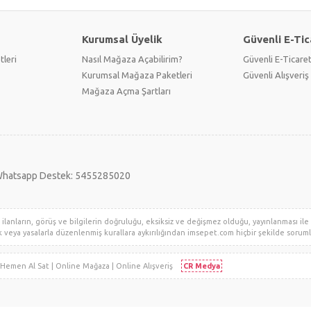
Kurumsal Üyelik
Güvenli E-Tic
tleri
Nasıl Mağaza Açabilirim?
Güvenli E-Ticare
Kurumsal Mağaza Paketleri
Güvenli Alışveriş 
Mağaza Açma Şartları
hatsapp Destek: 5455285020
lanların, görüş ve bilgilerin doğruluğu, eksiksiz ve değişmez olduğu, yayınlanması ile il
klik veya yasalarla düzenlenmiş kurallara aykırılığından imsepet.com hiçbir şekilde sorumlu 
i | Hemen Al Sat | Online Mağaza | Online Alışveriş
CR Medya