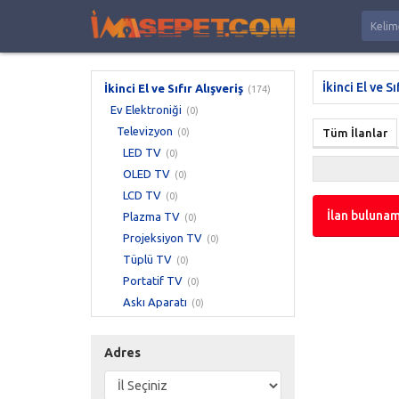
İkinci El ve Sı
İkinci El ve Sıfır Alışveriş
(174)
Ev Elektroniği
(0)
Televizyon
(0)
Tüm İlanlar
LED TV
(0)
OLED TV
(0)
LCD TV
(0)
İlan bulunam
Plazma TV
(0)
Projeksiyon TV
(0)
Tüplü TV
(0)
Portatif TV
(0)
Askı Aparatı
(0)
3D Gözlük
(0)
Uzaktan Kumanda
(0)
Adres
Yedek Parça
(0)
Arızalı Televizyon
(0)