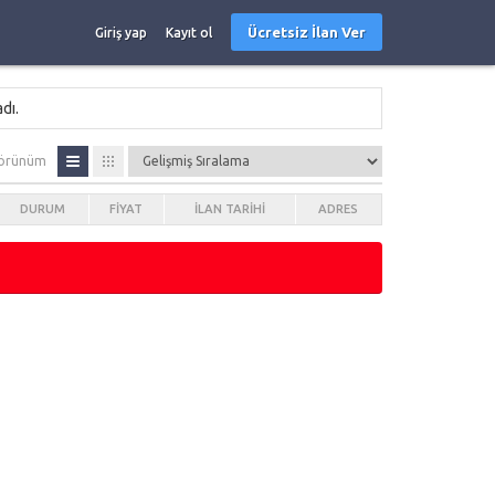
Ücretsiz İlan Ver
Giriş yap
Kayıt ol
dı.
örünüm
DURUM
FIYAT
İLAN TARIHI
ADRES