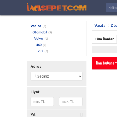
Vasıta
Oto
Vasıta
(3)
Otomobil
(3)
Volvo
(0)
Tüm İlanlar
460
(0)
2.0i
(0)
İlan bulunam
Adres
Fiyat
Yıl