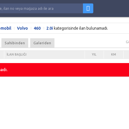
mobil
Volvo
460
2.0i
kategorisinde ilan bulunamadı.
G
Sahibinden
Galeriden
İLAN BAŞLIĞI
YIL
KM
adı.