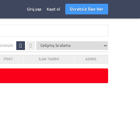
Ücretsiz İlan Ver
Giriş yap
Kayıt ol
örünüm
FIYAT
İLAN TARIHI
ADRES