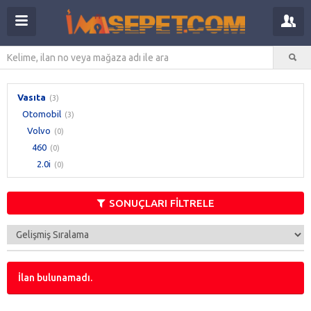
Vasıta
(3)
Otomobil
(3)
Volvo
(0)
460
(0)
2.0i
(0)
SONUÇLARI FİLTRELE
İlan bulunamadı.