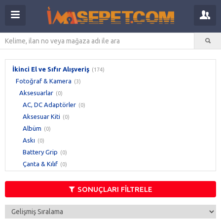
İkinci El ve Sıfır Alışveriş
(174)
Fotoğraf & Kamera
(3)
Aksesuarlar
(0)
AC, DC Adaptörler
(0)
Aksesuar Kiti
(0)
Albüm
(0)
Askı
(0)
Battery Grip
(0)
Çanta & Kılıf
(0)
Dijital Çerçeve
(0)
Ekran Koruyucu
(0)
SONUÇLARI FİLTRELE
Film
(0)
Film Tarayıcı
(0)