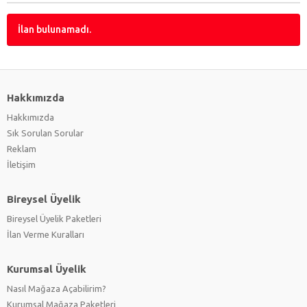
Flaş
(0)
Flaş Tetikleyici
(0)
İlan bulunamadı.
Flaş Yayıcı
(0)
Fotoğraf Kağıdı
(0)
Hafıza Kartı
(0)
Işık
(0)
Hakkımızda
Kablolar
(0)
Hakkımızda
Kaset
(0)
Sık Sorulan Sorular
Monopod
(0)
Reklam
Slayt Cihazı
(0)
İletişim
Su Altı Ekipmanları
(0)
Şarj Cihazı
(0)
Bireysel Üyelik
Tripod
(0)
Uzaktan Kumanda
(0)
Bireysel Üyelik Paketleri
Vantuz
İlan Verme Kuralları
(0)
Vizör
(0)
Yedekleme
(0)
Kurumsal Üyelik
Nasıl Mağaza Açabilirim?
Kurumsal Mağaza Paketleri