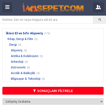
İkinci El ve Sıfır Alışveriş
(174)
Kitap, Dergi & Film
(0)
Dergi
(0)
Alışveriş
(0)
Antika & Koleksiyon
(0)
Arkeoloji
(0)
Astronomi
(0)
Avcılık & Balıkçılık
(0)
Bilgisayar & Teknoloji
(0)
Bilim
(0)
Çocuk
(0)
SONUÇLARI FİLTRELE
Denizcilik & Dalış
(0)
Din & Tasavvuf
(0)