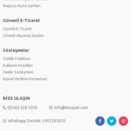
Makine & Endüstri
(0)
Mağaza Açma Şartları
Mimarlık
(0)
Mizah & Karikatür
(0)
Güvenli E-Ticaret
Müzik
(0)
Güvenli E-Ticaret
Otomobil & Motosiklet
(0)
Güvenli Alışveriş İpuçları
Oyun
(0)
Reklam & Pazarlama
(0)
Sözleşmeler
Sağlık
(0)
Gizlilik Politikası
Sinema & Tiyatro
(0)
Kullanım Koşulları
Siyaset
(0)
Üyelik Sözleşmesi
Spor
(0)
Kişisel Verilerin Korunması
Şehir & Yaşam
(0)
Tarım
(0)
Tarih
(0)
BİZE ULAŞIN
TV & Radyo
(0)
0(545) 528 5020
info@imsepet.com
Whatsapp Destek: 5455285020